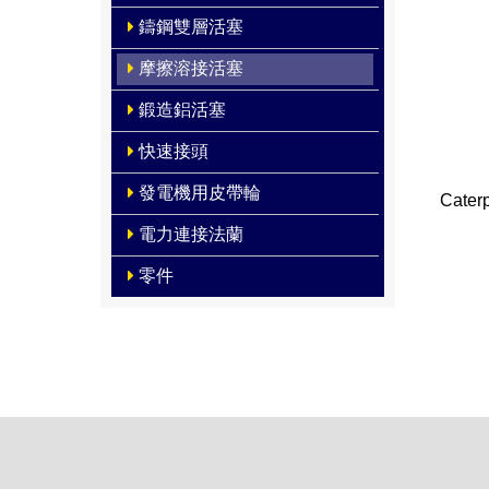
鑄鋼雙層活塞
摩擦溶接活塞
鍛造鋁活塞
快速接頭
發電機用皮帶輪
Caterp
電力連接法蘭
零件