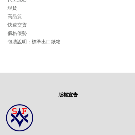
現貨
高品質
快速交貨
價格優勢
包裝說明：標準出口紙箱
版權宣告
雙
山
豐
企
業
有